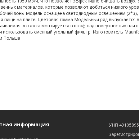
ьность 1050 м3/ч, что позволяет эффективно очищать воздух.
венных материалов, которые позволяют добиться низкого уров
бочей зоны Модель оснащена светодиодным освещением (2*3),
я пищи на плите. Цветовая гамма Модельный ряд выпускается в 
иваемая вытяжка монтируется в шкаф над поверхностью плиты
 использовать сменный угольный фильтр. Изготовитель Maunfeld L
ки Польша
тная информация
УНП 4910589
Зарегистриров