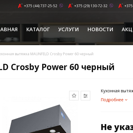
+375 (44) 737-25-52
+375 (29) 130-72-32
+375
ЛАВНАЯ
КАТАЛОГ
УСЛУГИ
НОВОСТИ
АК
ухонная вытяжка MAUNFELD Crosby Power 60 черный
D Crosby Power 60 черный
Кухонная вытя
Подробнее
Не ука