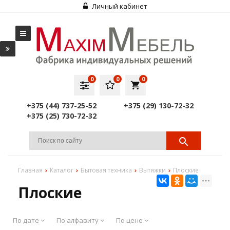
Личный кабинет
0
0
0
local_grocery_store
+375 (44) 737-25-52
+375 (29) 130-72-32
+375 (25) 730-72-32
Главная
Каталог
Бытовая техника
Вытяжки
Плоские
Плоские
По дате
По алфавиту
По цене