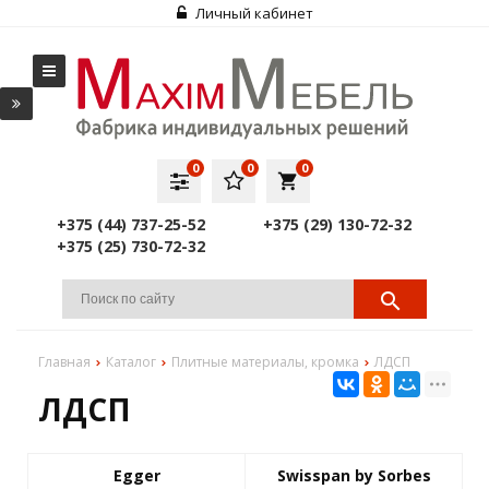
Личный кабинет
0
0
0
local_grocery_store
+375 (44) 737-25-52
+375 (29) 130-72-32
+375 (25) 730-72-32
Главная
Каталог
Плитные материалы, кромка
ЛДСП
ЛДСП
Egger
Swisspan by Sorbes