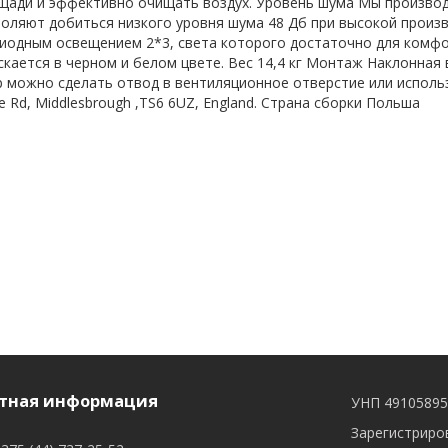
ади и эффективно очищать воздух. Уровень шума Мы производ
оляют добиться низкого уровня шума 48 Дб при высокой произ
иодным освещением 2*3, света которого достаточно для комфо
кается в черном и белом цвете. Вес 14,4 кг Монтаж Наклонная 
 можно сделать отвод в вентиляционное отверстие или исполь
de Rd, Middlesbrough ,TS6 6UZ, England. Страна сборки Польша
тная информация
УНП 4910589
Зарегистриров