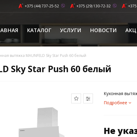
+375 (44) 737-25-52
+375 (29) 130-72-32
+375
ЛАВНАЯ
КАТАЛОГ
УСЛУГИ
НОВОСТИ
АК
нная вытяжка MAUNFELD Sky Star Push 60 белый
 Sky Star Push 60 белый
Кухонная вытяж
Подробнее
Не ука