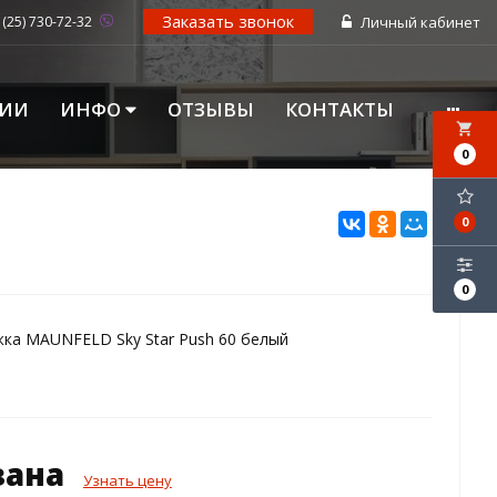
Заказать звонок
 (25) 730-72-32
Личный кабинет
ЦИИ
ИНФО
ОТЗЫВЫ
КОНТАКТЫ
local_grocery_store
0
0
0
ка MAUNFELD Sky Star Push 60 белый
зана
Узнать цену