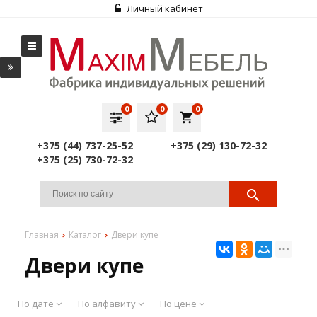
Личный кабинет
0
0
0
local_grocery_store
+375 (44) 737-25-52
+375 (29) 130-72-32
+375 (25) 730-72-32
Главная
Каталог
Двери купе
Двери купе
По дате
По алфавиту
По цене