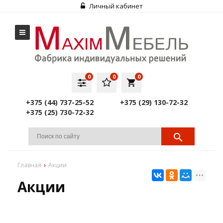
Личный кабинет
0
0
0
local_grocery_store
+375 (44) 737-25-52
+375 (29) 130-72-32
+375 (25) 730-72-32
Главная
Акции
Акции