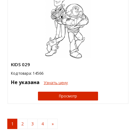
KIDS 029
Код товара: 14566
Не указана
Узнать цену
Просмотр
1
2
3
4
»