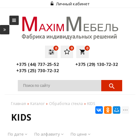
Личный кабинет
0
0
0
local_grocery_store
+375 (44) 737-25-52
+375 (29) 130-72-32
+375 (25) 730-72-32
Главная
Каталог
Обработка стекла
KIDS
KIDS
По дате
По алфавиту
По цене