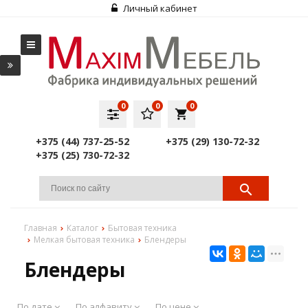
Личный кабинет
0
0
0
local_grocery_store
+375 (44) 737-25-52
+375 (29) 130-72-32
+375 (25) 730-72-32
Главная
Каталог
Бытовая техника
Мелкая бытовая техника
Блендеры
Блендеры
По дате
По алфавиту
По цене