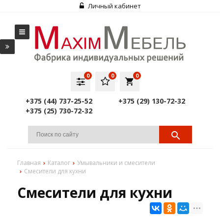
Личный кабинет
0
0
0
local_grocery_store
+375 (44) 737-25-52
+375 (29) 130-72-32
+375 (25) 730-72-32
Главная
Каталог
Умывальники и смесители
Смесители для кухни
Смесители для кухни