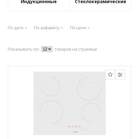
Индукционные
Стеклокерамические
По дате
По алфавиту
По цене
Показывать по:
товаров на странице