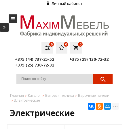
Личный кабинет
0
0
0
local_grocery_store
+375 (44) 737-25-52
+375 (29) 130-72-32
+375 (25) 730-72-32
Главная
Каталог
Бытовая техника
Варочные панели
Электрические
Электрические