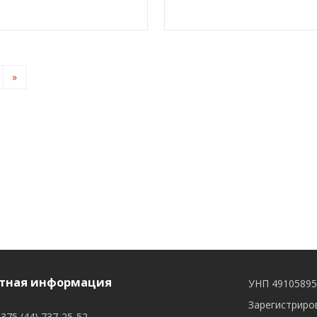
»
тная информация
УНП 4910589
Зарегистриров
375 (44) 737-25-52