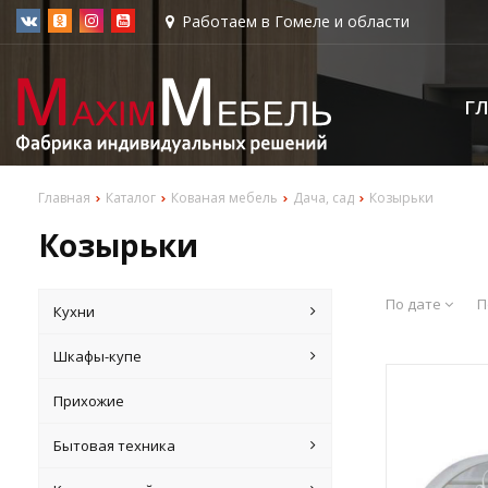
Работаем в Гомеле и области
Г
Главная
Каталог
Кованая мебель
Дача, сад
Козырьки
Козырьки
По дате
П
Кухни
Шкафы-купе
Прихожие
Бытовая техника