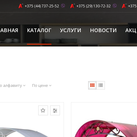
+375 (44) 737-25-52
+375 (29) 130-72-32
+375
ЛАВНАЯ
КАТАЛОГ
УСЛУГИ
НОВОСТИ
АК
о алфавиту
По цене