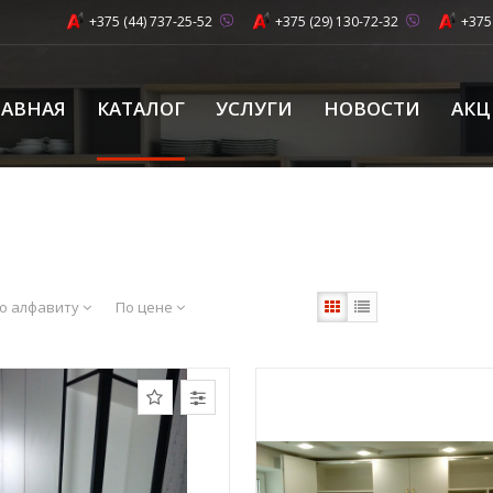
+375 (44) 737-25-52
+375 (29) 130-72-32
+375
ЛАВНАЯ
КАТАЛОГ
УСЛУГИ
НОВОСТИ
АК
о алфавиту
По цене