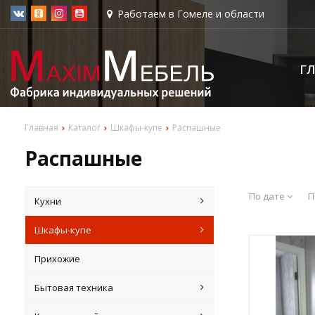
Работаем в Гомеле и области
Г
Главная
Каталог
Шкафы-купе
Распашные
Распашные
По дате
П
Кухни
Шкафы-купе
Прихожие
Бытовая техника