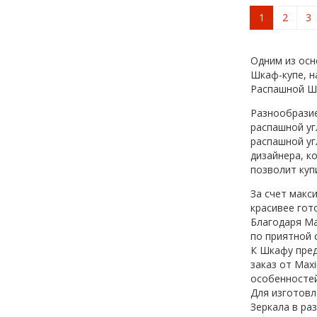
1
2
3
Одним из осн
Шкаф-купе, н
Распашной Ш
Разнообрази
распашной уг
распашной уг
дизайнера, к
позволит куп
За счет макс
красивее гот
Благодаря Ma
по приятной 
К Шкафу пред
заказ от Max
особенностей
Для изготовл
Зеркала в ра