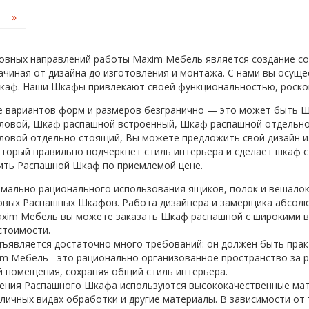
»
овных направлений работы Maxim Мебель является создание со
ачиная от дизайна до изготовления и монтажа. С нами вы осуще
каф. Наши Шкафы привлекают своей функциональностью, роско
е вариантов форм и размеров безгранично — это может быть 
ловой, Шкаф распашной встроенный, Шкаф распашной отдельн
ловой отдельно стоящий, Вы можете предложить свой дизайн 
оторый правильно подчеркнет стиль интерьера и сделает шкаф
ить Распашной Шкаф по приемлемой цене.
имально рационального использования ящиков, полок и вешалок
овых Распашных Шкафов. Работа дизайнера и замерщика абсолют
xim Мебель вы можете заказать Шкаф распашной с широкими в
стоимости.
ъявляется достаточно много требований: он должен быть пра
im Мебель - это рационально организованное пространство за 
 помещения, сохраняя общий стиль интерьера.
ения Распашного Шкафа используются высококачественные мате
зличных видах обработки и другие материалы. В зависимости от