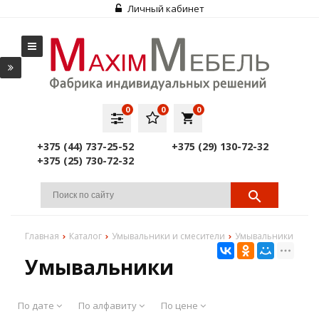
Личный кабинет
0
0
0
local_grocery_store
+375 (44) 737-25-52
+375 (29) 130-72-32
+375 (25) 730-72-32
Главная
Каталог
Умывальники и смесители
Умывальники
Умывальники
По дате
По алфавиту
По цене