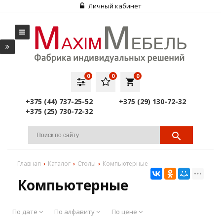
Личный кабинет
0
0
0
local_grocery_store
+375 (44) 737-25-52
+375 (29) 130-72-32
+375 (25) 730-72-32
Главная
Каталог
Столы
Компьютерные
Компьютерные
По дате
По алфавиту
По цене