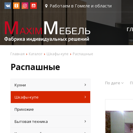
Работаем в Гомеле и области
Г
Главная
Каталог
Шкафы-купе
Распашные
Распашные
По дате
П
Кухни
Шкафы-купе
Прихожие
Бытовая техника