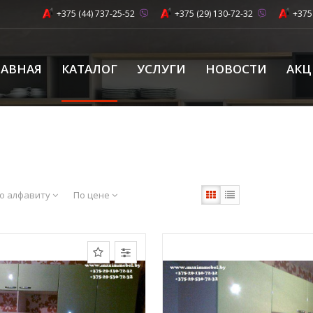
+375 (44) 737-25-52
+375 (29) 130-72-32
+375
ЛАВНАЯ
КАТАЛОГ
УСЛУГИ
НОВОСТИ
АК
о алфавиту
По цене