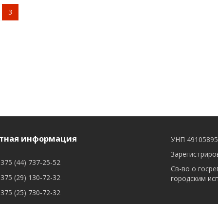
3
тная информация
УНП 4910589
Зарегистриров
375 (44) 737-25-52
Св-во о госре
375 (29) 130-72-32
городским ис
375 (25) 730-72-32
сывыйся: