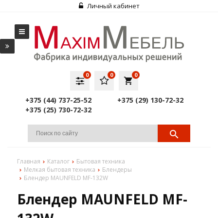
Личный кабинет
0
0
0
local_grocery_store
+375 (44) 737-25-52
+375 (29) 130-72-32
+375 (25) 730-72-32
Главная
Каталог
Бытовая техника
Мелкая бытовая техника
Блендеры
Блендер MAUNFELD MF-132W
Блендер MAUNFELD MF-