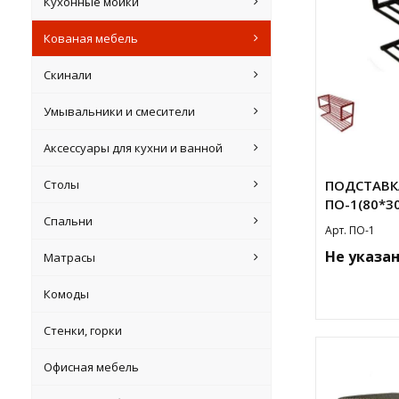
Кухонные мойки
Кованая мебель
Скинали
Умывальники и смесители
Аксессуары для кухни и ванной
Столы
ПОДСТАВК
ПО-1(80*3
Спальни
Арт. ПО-1
Не указа
Матрасы
Комоды
Стенки, горки
Офисная мебель