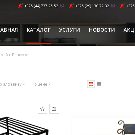
+375 (44) 737-25-52
+375 (29) 130-72-32
+375
ЛАВНАЯ
КАТАЛОГ
УСЛУГИ
НОВОСТИ
АК
ожей
Банкетки
о алфавиту
По цене