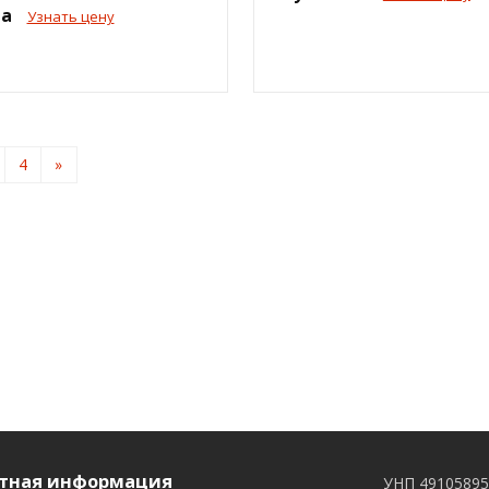
на
Узнать цену
4
»
тная информация
УНП 4910589