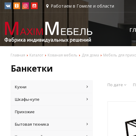
Работаем в Гомеле и области
Г
Главная
Каталог
Кованая мебель
Для дома
Мебель для прих
Банкетки
По дате
П
Кухни
Шкафы-купе
Прихожие
Бытовая техника