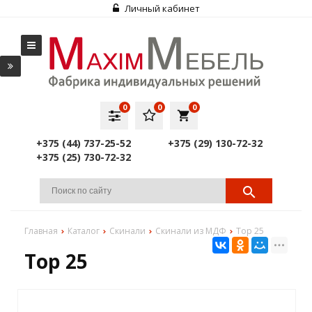
Личный кабинет
0
0
0
local_grocery_store
+375 (44) 737-25-52
+375 (29) 130-72-32
+375 (25) 730-72-32
Главная
Каталог
Скинали
Скинали из МДФ
Top 25
Top 25