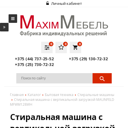
Личный кабинет
0
0
0
local_grocery_store
+375 (44) 737-25-52
+375 (29) 130-72-32
+375 (25) 730-72-32
Главная
Каталог
Бытовая техника
Стиральные машины
Стиральная машина с вертикальной загрузкой MAUNFELD
MFWM128WH
Стиральная машина с