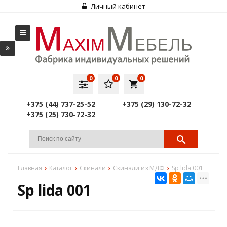
Личный кабинет
0
0
0
local_grocery_store
+375 (44) 737-25-52
+375 (29) 130-72-32
+375 (25) 730-72-32
Главная
Каталог
Скинали
Скинали из МДФ
Sp lida 001
Sp lida 001