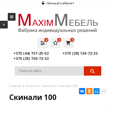
Личный кабинет
0
0
0
local_grocery_store
+375 (44) 737-25-52
+375 (29) 130-72-32
+375 (25) 730-72-32
Главная
Каталог
Скинали
Скинали 100
Скинали 100