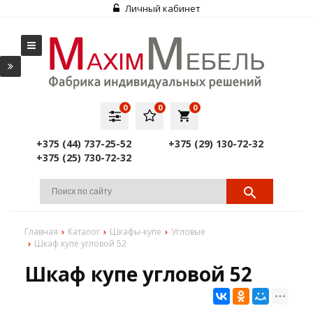
Личный кабинет
0
0
0
local_grocery_store
+375 (44) 737-25-52
+375 (29) 130-72-32
+375 (25) 730-72-32
Главная
Каталог
Шкафы-купе
Угловые
Шкаф купе угловой 52
Шкаф купе угловой 52