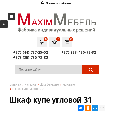
Личный кабинет
0
0
0
local_grocery_store
+375 (44) 737-25-52
+375 (29) 130-72-32
+375 (25) 730-72-32
Главная
Каталог
Шкафы-купе
Угловые
Шкаф купе угловой 31
Шкаф купе угловой 31