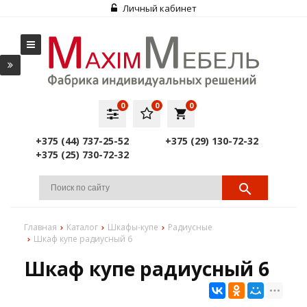
Личный кабинет
0
0
0
local_grocery_store
+375 (44) 737-25-52
+375 (29) 130-72-32
+375 (25) 730-72-32
Главная
Каталог
Шкафы-купе
Радиусные
Шкаф купе радиусный 6
Шкаф купе радиусный 6