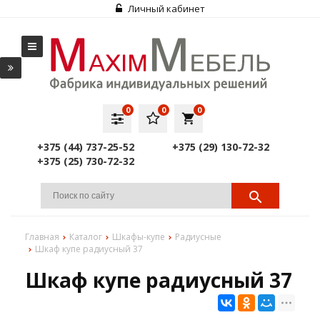
Личный кабинет
0
0
0
local_grocery_store
+375 (44) 737-25-52
+375 (29) 130-72-32
+375 (25) 730-72-32
Главная
Каталог
Шкафы-купе
Радиусные
Шкаф купе радиусный 37
Шкаф купе радиусный 37