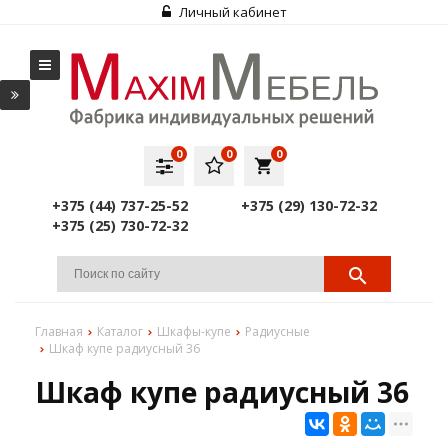
Личный кабинет
0
0
0
local_grocery_store
+375 (44) 737-25-52
+375 (29) 130-72-32
+375 (25) 730-72-32
Главная
Каталог
Шкафы-купе
Радиусные
Шкаф купе радиусный 36
Шкаф купе радиусный 36