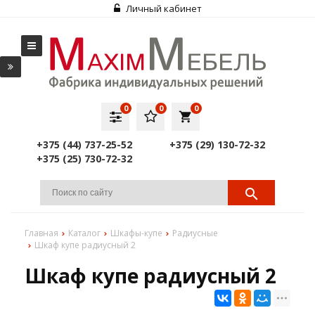
Личный кабинет
0
0
0
local_grocery_store
+375 (44) 737-25-52
+375 (29) 130-72-32
+375 (25) 730-72-32
Главная
Каталог
Шкафы-купе
Радиусные
Шкаф купе радиусный 2
Шкаф купе радиусный 2