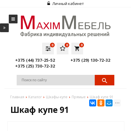
Личный кабинет
0
0
0
local_grocery_store
+375 (44) 737-25-52
+375 (29) 130-72-32
+375 (25) 730-72-32
Главная
Каталог
Шкафы-купе
Прямые
Шкаф купе 91
Шкаф купе 91