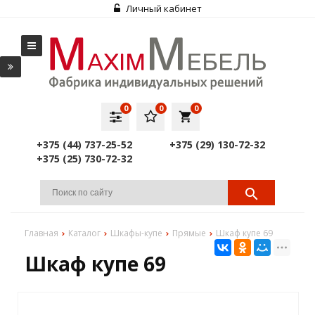
Личный кабинет
0
0
0
local_grocery_store
+375 (44) 737-25-52
+375 (29) 130-72-32
+375 (25) 730-72-32
Главная
Каталог
Шкафы-купе
Прямые
Шкаф купе 69
Шкаф купе 69