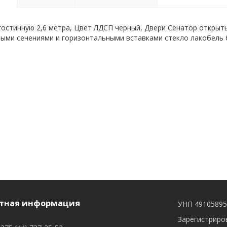
гостинную 2,6 метра, Цвет ЛДСП черный, Двери Сенатор открыт
ыми сечениями и горизонтальными вставками стекло лакобель 
тная информация
УНП 4910589
Зарегистриров