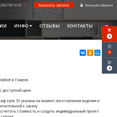
Заказать звонок
 (25) 730-72-32
Личный кабинет
ЦИИ
ИНФО
ОТЗЫВЫ
КОНТАКТЫ
local_grocery_store
0
0
0
Mebel в Гомеле.
о доступной цене.
аф купе 35 указана на момент изготовления изделия и
ончательной к заказу.
ссчитать стоимость и создать индивидуальный проект
салоне.