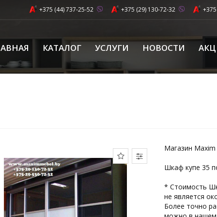
+375 (44) 737-25-52
+375 (29) 130-72-32
+375
ЛАВНАЯ
КАТАЛОГ
УСЛУГИ
НОВОСТИ
АК
Магазин Maxim 
Шкаф купе 35 п
* Стоимость Шк
не является ок
Более точно ра
можно в нашем 