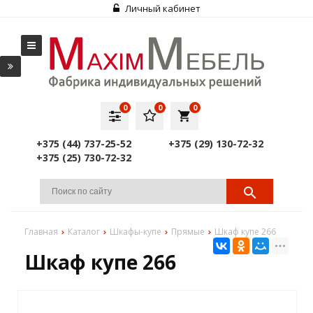
Личный кабинет
0
0
0
local_grocery_store
+375 (44) 737-25-52
+375 (29) 130-72-32
+375 (25) 730-72-32
Главная
Каталог
Шкафы-купе
Прямые
Шкаф купе 266
Шкаф купе 266