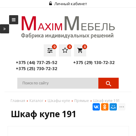
Личный кабинет
0
0
0
local_grocery_store
+375 (44) 737-25-52
+375 (29) 130-72-32
+375 (25) 730-72-32
Главная
Каталог
Шкафы-купе
Прямые
Шкаф купе 191
Шкаф купе 191