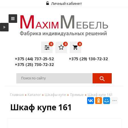
Личный кабинет
0
0
0
local_grocery_store
+375 (44) 737-25-52
+375 (29) 130-72-32
+375 (25) 730-72-32
Главная
Каталог
Шкафы-купе
Прямые
Шкаф купе 161
Шкаф купе 161