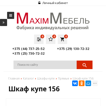
Личный кабинет
0
0
0
local_grocery_store
+375 (44) 737-25-52
+375 (29) 130-72-32
+375 (25) 730-72-32
Главная
Каталог
Шкафы-купе
Прямые
Шкаф купе 156
Шкаф купе 156