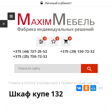
Личный кабинет
0
0
0
local_grocery_store
+375 (44) 737-25-52
+375 (29) 130-72-32
+375 (25) 730-72-32
Главная
Каталог
Шкафы-купе
Прямые
Шкаф купе 132
Шкаф купе 132