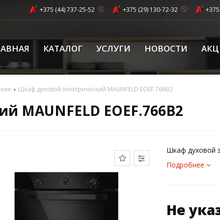
+375 (44) 737-25-52
+375 (29) 130-72-32
+375
ЛАВНАЯ
КАТАЛОГ
УСЛУГИ
НОВОСТИ
АК
ские
Шкаф духовой электрический MAUNFELD EOEF.766B2
ий MAUNFELD EOEF.766B2
Шкаф духовой 
Подробнее
Не ука