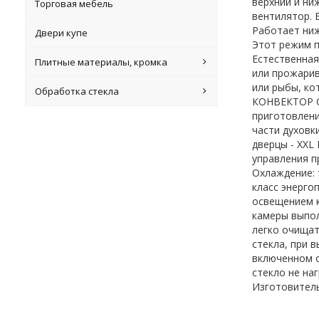
верхний и ни
Торговая мебель
вентилятор. 
Работает ниж
Двери купе
Этот режим п
Естественная
Плитные материалы, кромка
или прожарив
или рыбы, ко
Обработка стекла
КОНВЕКТОР С
приготовлени
части духовк
дверцы - XXL
управления п
Охлаждение: 
класс энерго
освещением к
камеры выпол
легко очищат
стекла, при 
включенном о
стекло не на
Изготовитель 