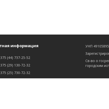
тная информация
УНП 4910589
Зарегистриров
375 (44) 737-25-52
Св-во о госре
375 (29) 130-72-32
городским ис
375 (25) 730-72-32
сывыйся: