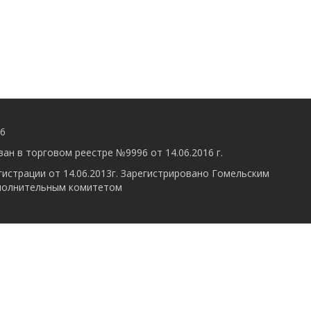
56
ан в торговом реестре №9996 от 14.06.2016 г.
гистрации от 14.06.2013г. Зарегистрировано Гомельским
полнительным комитетом
Разработка интернет-магазина
Dessites.by