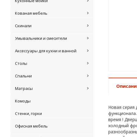
Кухонные мойки
Кованая мебель
Скинали
Умывальники и смесители
Аксессуары для кухни и ванной
Столы
Спальни
Описани
Матрасы
Комоды
Новая серия 
функционала.
Стенки, горки
время ! Двер
холодный фро
Офисная мебель
разнообразны