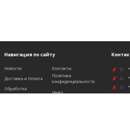
Навигация по сайту
Контак
Новости
Контакты
+
Политика
+
Доставка и Оплата
конфиденциальности
+
Обработка
Инфо
персональных данных
Подпи
2026 © maximmebel.by. Использование материалов сайта только с разрешения
владельца.