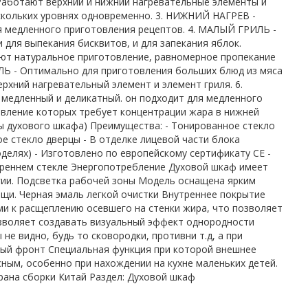
аботают верхний и нижний нагревательные элементы и
скольких уровнях одновременно. 3. НИЖНИЙ НАГРЕВ -
я медленного приготовления рецептов. 4. МАЛЫЙ ГРИЛЬ -
 для выпекания бисквитов, и для запекания яблок.
ают натуральное приготовление, равномерное пропекание
Ь - Оптимально для приготовления больших блюд из мяса
хний нагревательный элемент и элемент гриля. 6.
дленный и деликатный. он подходит для медленного
овление которых требует концентрации жара в нижней
ты духового шкафа) Преимущества: - Тонированное стекло
е стекло дверцы - В отделке лицевой части блока
делях) - Изготовлено по европейскому сертификату CE -
треннем стекле Энергопотребление Духовой шкаф имеет
ргии. Подсветка рабочей зоны Модель оснащена ярким
щи. Черная эмаль легкой очистки Внутреннее покрытие
 к расщеплению осевшего на стенки жира, что позволяет
озволяет создавать визуальный эффект однородности
е видно, будь то сковородки, противни т.д, а при
ный фронт Специальная функция при которой внешнее
сным, особенно при нахождении на кухне маленьких детей.
Страна сборки Китай Раздел: Духовой шкаф