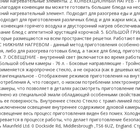
жний нагревательные элементы. 2. КОНВЕКЦИОННЫЙ НАГРЕВ - Р
Благодаря конвекции вы можете готовить большие блюда на не
ний нагревательный элемент. Подходит для разогрева еды и дл
одходит для приготовления различных блюд: и для жарки мяса, и
 конвекция горячего воздуха и двусторонний нагрев обеспечив
ание блюд с аппетитной хрустящей корочкой. 5. БОЛЬШОЙ ГРИЛ
торые размещаются на всем пространстве решетки. Работают вер
 НИЖНИМ НАГРЕВОМ - данный метод приготовления особенно ме
я, либо для разогрева готовых блюд, а также для блюд, пригот
и. 7. ОСВЕЩЕНИЕ - внутренний свет (включается во время рабо
 Большой объем камеры - 76 л. - Боковые направляющие - Тройно
рименяется жаропрочное стекло, а не окраска (как в дешевых мо
тангенциальное - Отображение режимов приготовления на вну
потребления А, что говорит, о низком потреблении электроэне
амеры, что позволяет в деталях рассмотреть приготовление пи
нено из специальной эмали обладающей особенными свойствами
ь ее поверхность. Внутреннее стекло Стекло с трамп-линией п
выключенном освещение внутреннее содержимое духовой камеры н
свещение весь процесс приготовления виден без помех. Холод
гревается в процессе работы, что делает приготовление безопа
Maunfeld Ltd. 0 Dockside Rd, Middlesbrough ,TS6 6UZ, England. 