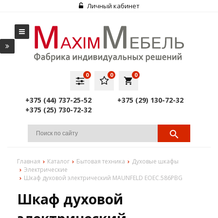
Личный кабинет
0
0
0
local_grocery_store
+375 (44) 737-25-52
+375 (29) 130-72-32
+375 (25) 730-72-32
Главная
Каталог
Бытовая техника
Духовые шкафы
Электрические
Шкаф духовой электрический MAUNFELD EOEC.586PBG
Шкаф духовой