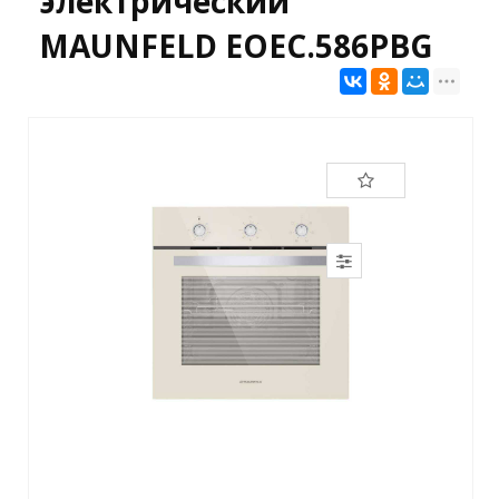
электрический
MAUNFELD EOEC.586PBG