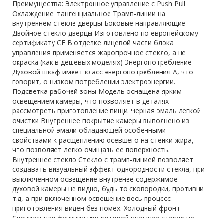
Преимущества: Электронное управление с Push Pull
Охлаждение: тангенциальное Трамп-линии на
внутреннем стекле дверцы Боковые направляющие
Двойное стекло дверцы Изготовлено по европейскому
сертификату CE В отделке лицевой части блока
управления применяется жаропрочное стекло, а не
окраска (как в дешевых моделях) Энергопотребление
Духовой шкаф имеет класс энергопотребления А, что
говорит, о низком потреблении электроэнергии.
Подсветка рабочей зоны Модель оснащена ярким
освещением камеры, что позволяет в деталях
рассмотреть приготовление пищи. Черная эмаль легкой
очистки Внутреннее покрытие камеры выполнено из
специальной эмали обладающей особенными
свойствами к расщеплению осевшего на стенки жира,
что позволяет легко очищать ее поверхность.
Внутреннее стекло Стекло с трамп-линией позволяет
создавать визуальный эффект однородности стекла, при
выключенном освещение внутренее содержимое
духовой камеры не видно, будь то сковородки, противни
т.д, а при включенном освещение весь процесс
приготовления виден без помех. Холодный фронт
Специальная функция при которой внешнее стекло не