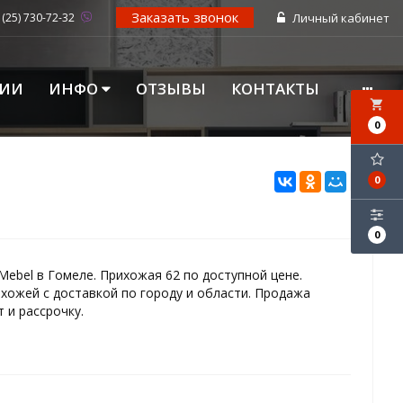
Заказать звонок
 (25) 730-72-32
Личный кабинет
ЦИИ
ИНФО
ОТЗЫВЫ
КОНТАКТЫ
local_grocery_store
0
0
0
ebel в Гомеле. Прихожая 62 по доступной цене.
хожей с доставкой по городу и области. Продажа
 и рассрочку.