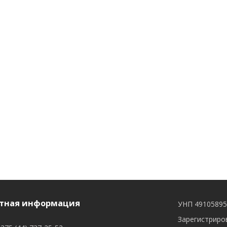
тная информация
УНП 4910589
Зарегистриров