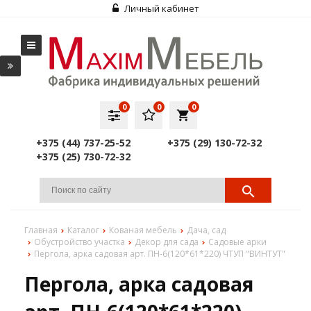
Личный кабинет
0
0
0
local_grocery_store
+375 (44) 737-25-52
+375 (29) 130-72-32
+375 (25) 730-72-32
Главная
Каталог
Кованая мебель
Дача, сад
Обустройство участка
Декор для сада
Садовые арки
Пергола, арка садовая арт. ПН-6(120*61*220) ЧТУП "ВИНТУТ"
Пергола, арка садовая