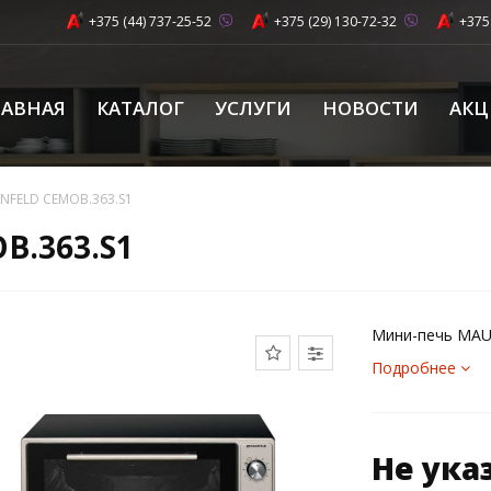
+375 (44) 737-25-52
+375 (29) 130-72-32
+375
ЛАВНАЯ
КАТАЛОГ
УСЛУГИ
НОВОСТИ
АК
NFELD СEMOB.363.S1
B.363.S1
Мини-печь MAU
Подробнее
Не ука