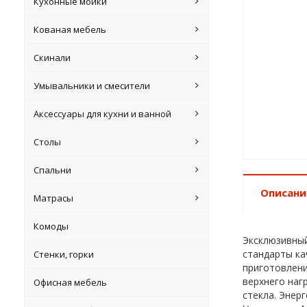
Кухонные мойки
Кованая мебель
Скинали
Умывальники и смесители
Аксессуары для кухни и ванной
Столы
Спальни
Описани
Матрасы
Комоды
Эксклюзивный
стандарты ка
Стенки, горки
приготовлени
верхнего наг
Офисная мебель
стекла. Энер