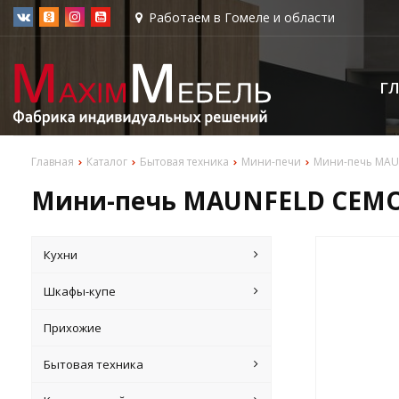
Работаем в Гомеле и области
Г
Главная
Каталог
Бытовая техника
Мини-печи
Мини-печь MAU
Мини-печь MAUNFELD СEMO
Кухни
Шкафы-купе
Прихожие
Бытовая техника