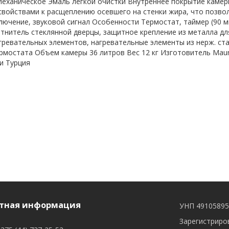
еханическое Эмаль легкой очистки Внутреннее покрытие каме
войствами к расщеплению осевшего на стенки жира, что позвол
лючение, звуковой сигнал Особенности Термостат, таймер (90 ми
отнитель стеклянной дверцы, защитное крепление из металла дл
гревательных элементов, нагревательные элементы из нерж. ста
мостата Объем камеры 36 литров Вес 12 кг Изготовитель Maunfel
и Турция
тная информация
УНП 4910589
Зарегистриров