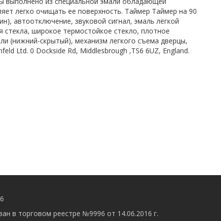
ры выполнено из специальной эмали обладающей
яет легко очищать ее поверхность. Таймер Таймер на 90
н), автоотключение, звуковой сигнал, эмаль лёгкой
я стекла, широкое термостойкое стекло, плотное
ли (нижний-скрытый), механизм легкого съема дверцы,
d Ltd. 0 Dockside Rd, Middlesbrough ,TS6 6UZ, England.
56
ан в торговом реестре №9996 от 14.06.2016 г.