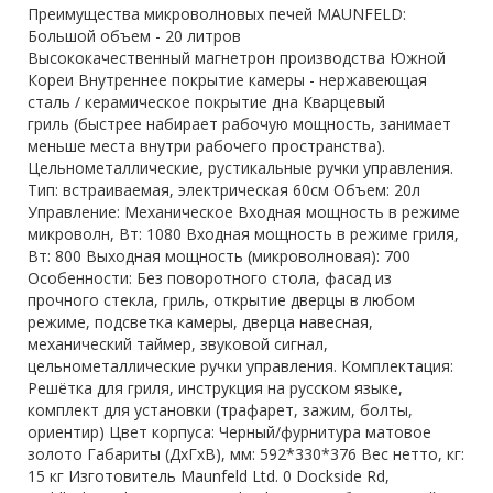
Преимущества микроволновых печей MAUNFELD:
Большой объем - 20 литров
Высококачественный магнетрон производства Южной
Кореи Внутреннее покрытие камеры - нержавеющая
сталь / керамическое покрытие дна Кварцевый
гриль (быстрее набирает рабочую мощность, занимает
меньше места внутри рабочего пространства).
Цельнометаллические, рустикальные ручки управления.
Тип: встраиваемая, электрическая 60см Объем: 20л
Управление: Механическое Входная мощность в режиме
микроволн, Вт: 1080 Входная мощность в режиме гриля,
Вт: 800 Выходная мощность (микроволновая): 700
Особенности: Без поворотного стола, фасад из
прочного стекла, гриль, открытие дверцы в любом
режиме, подсветка камеры, дверца навесная,
механический таймер, звуковой сигнал,
цельнометаллические ручки управления. Комплектация:
Решётка для гриля, инструкция на русском языке,
комплект для установки (трафарет, зажим, болты,
ориентир) Цвет корпуса: Черный/фурнитура матовое
золото Габариты (ДхГхВ), мм: 592*330*376 Вес нетто, кг:
15 кг Изготовитель Maunfeld Ltd. 0 Dockside Rd,