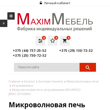
Личный кабинет
0
0
0
local_grocery_store
+375 (44) 737-25-52
+375 (29) 130-72-32
+375 (25) 730-72-32
Главная
Каталог
Бытовая техника
Микроволновые печи
Встраиваемые
Микроволновая печь встраиваемая MAUNFELD
JBMO.20.5GRBG
Микроволновая печь