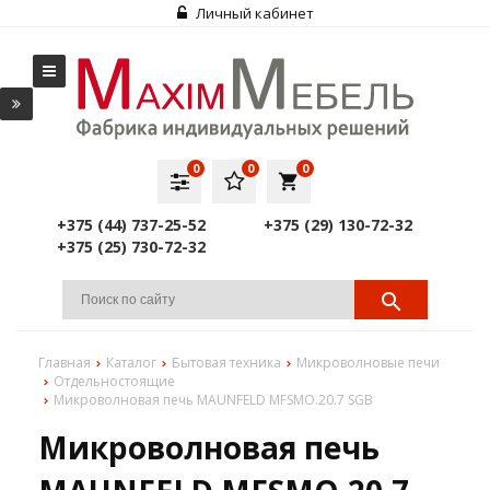
Личный кабинет
0
0
0
local_grocery_store
+375 (44) 737-25-52
+375 (29) 130-72-32
+375 (25) 730-72-32
Главная
Каталог
Бытовая техника
Микроволновые печи
Отдельностоящие
Микроволновая печь MAUNFELD MFSMO.20.7 SGB
Микроволновая печь