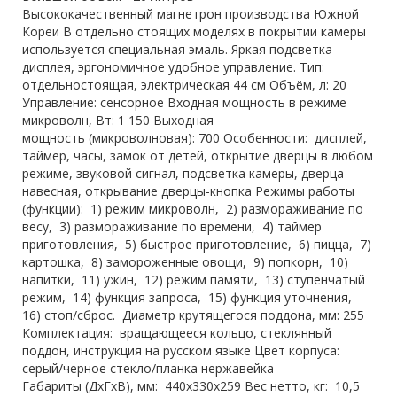
Высококачественный магнетрон производства Южной
Кореи В отдельно стоящих моделях в покрытии камеры
используется специальная эмаль. Яркая подсветка
дисплея, эргономичное удобное управление. Тип:
отдельностоящая, электрическая 44 см Объём, л: 20
Управление: сенсорное Входная мощность в режиме
микроволн, Вт: 1 150 Выходная
мощность (микроволновая): 700 Особенности: дисплей,
таймер, часы, замок от детей, открытие дверцы в любом
режиме, звуковой сигнал, подсветка камеры, дверца
навесная, открывание дверцы-кнопка Режимы работы
(функции): 1) режим микроволн, 2) размораживание по
весу, 3) размораживание по времени, 4) таймер
приготовления, 5) быстрое приготовление, 6) пицца, 7)
картошка, 8) замороженные овощи, 9) попкорн, 10)
напитки, 11) ужин, 12) режим памяти, 13) ступенчатый
режим, 14) функция запроса, 15) функция уточнения,
16) стоп/сброс. Диаметр крутящегося поддона, мм: 255
Комплектация: вращающееся кольцо, стеклянный
поддон, инструкция на русском языке Цвет корпуса:
серый/черное стекло/планка нержавейка
Габариты (ДхГхВ), мм: 440x330x259 Вес нетто, кг: 10,5