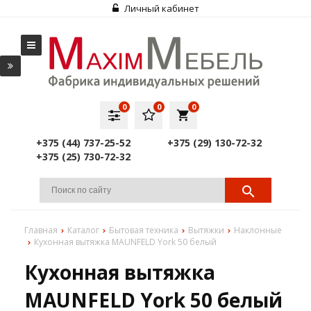
Личный кабинет
0
0
0
local_grocery_store
+375 (44) 737-25-52
+375 (29) 130-72-32
+375 (25) 730-72-32
Главная
Каталог
Бытовая техника
Вытяжки
Наклонные
Кухонная вытяжка MAUNFELD York 50 белый
Кухонная вытяжка
MAUNFELD York 50 белый