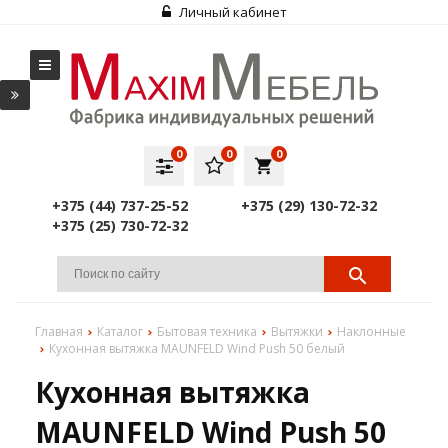
Личный кабинет
0
0
0
local_grocery_store
+375 (44) 737-25-52
+375 (29) 130-72-32
+375 (25) 730-72-32
Главная
Каталог
Бытовая техника
Вытяжки
Наклонные
Кухонная вытяжка MAUNFELD Wind Push 50 белый
Кухонная вытяжка
MAUNFELD Wind Push 50