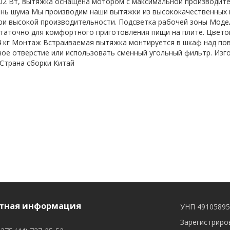
02 Вт, вытяжка оснащена мотором с максимальной производите
ень шума Мы производим наши вытяжки из высококачественных 
ри высокой производительности. Подсветка рабочей зоны Моде
таточно для комфортного приготовления пищи на плите. Цвето
,4 кг Монтаж Встраиваемая вытяжка монтируется в шкаф над по
ое отверстие или использовать сменный угольный фильтр. Изгото
 Страна сборки Китай
тная информация
УНП 4910589
Зарегистриров