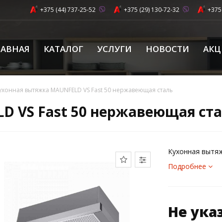
+375 (44) 737-25-52
+375 (29) 130-72-32
+375
ЛАВНАЯ
КАТАЛОГ
УСЛУГИ
НОВОСТИ
АК
ухонная вытяжка MAUNFELD VS Fast 50 нержавеющая сталь
D VS Fast 50 нержавеющая ст
Кухонная вытя
Подробнее
Не ука