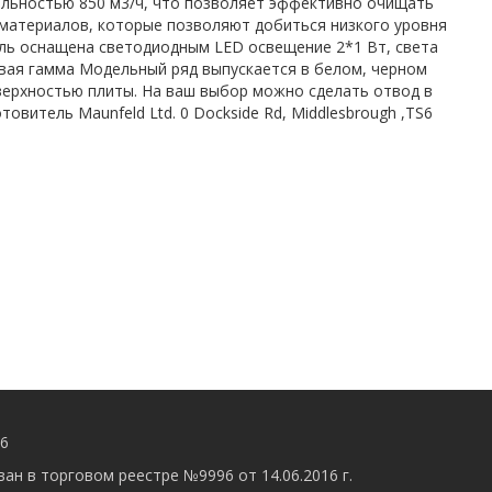
льностью 850 м3/ч, что позволяет эффективно очищать
материалов, которые позволяют добиться низкого уровня
ль оснащена светодиодным LED освещение 2*1 Вт, света
вая гамма Модельный ряд выпускается в белом, черном
верхностью плиты. На ваш выбор можно сделать отвод в
витель Maunfeld Ltd. 0 Dockside Rd, Middlesbrough ,TS6
56
ан в торговом реестре №9996 от 14.06.2016 г.