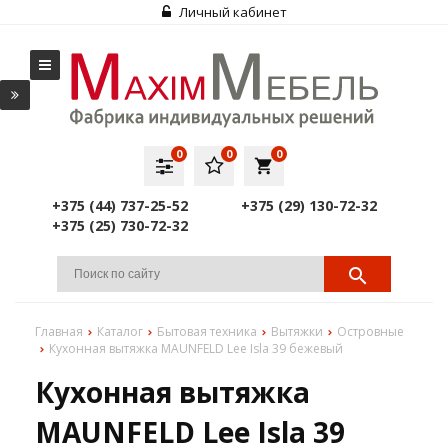
Личный кабинет
0
0
0
local_grocery_store
+375 (44) 737-25-52
+375 (29) 130-72-32
+375 (25) 730-72-32
Главная
Каталог
Бытовая техника
Вытяжки
Островные
Кухонная вытяжка MAUNFELD Lee Isla 39 бежевый
Кухонная вытяжка
MAUNFELD Lee Isla 39