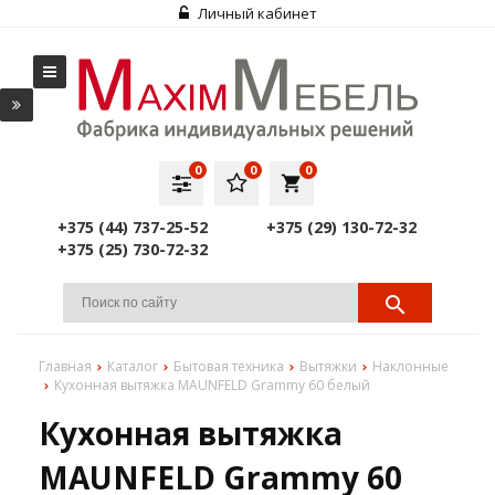
Личный кабинет
0
0
0
local_grocery_store
+375 (44) 737-25-52
+375 (29) 130-72-32
+375 (25) 730-72-32
Главная
Каталог
Бытовая техника
Вытяжки
Наклонные
Кухонная вытяжка MAUNFELD Grammy 60 белый
Кухонная вытяжка
MAUNFELD Grammy 60