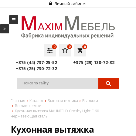
Личный кабинет
0
0
0
local_grocery_store
+375 (44) 737-25-52
+375 (29) 130-72-32
+375 (25) 730-72-32
Главная
Каталог
Бытовая техника
Вытяжки
Встраиваемые
Кухонная вытяжка MAUNFELD Crosby Light C 60
нержавеющая сталь
Кухонная вытяжка