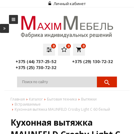
Личный кабинет
0
0
0
local_grocery_store
+375 (44) 737-25-52
+375 (29) 130-72-32
+375 (25) 730-72-32
Главная
Каталог
Бытовая техника
Вытяжки
Встраиваемые
Кухонная вытяжка MAUNFELD Crosby Light C 60 белый
Кухонная вытяжка