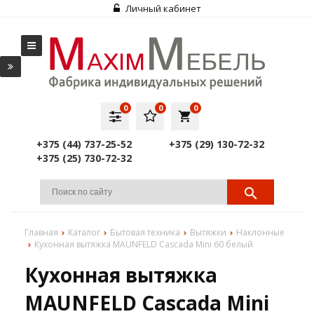
Личный кабинет
0
0
0
local_grocery_store
+375 (44) 737-25-52
+375 (29) 130-72-32
+375 (25) 730-72-32
Главная
Каталог
Бытовая техника
Вытяжки
Наклонные
Кухонная вытяжка MAUNFELD Cascada Mini 60 белый
Кухонная вытяжка
MAUNFELD Cascada Mini